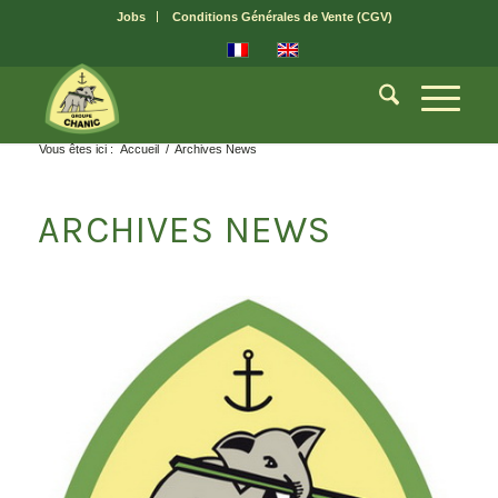
Jobs
Conditions Générales de Vente (CGV)
Vous êtes ici :
Accueil
/
Archives News
ARCHIVES NEWS