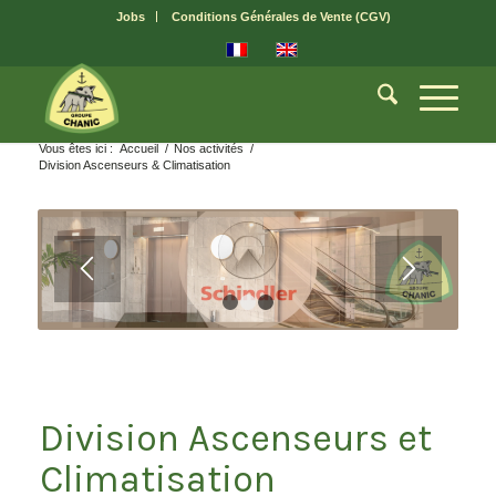
Jobs
Conditions Générales de Vente (CGV)
Vous êtes ici :
Accueil
/
Nos activités
/
Division Ascenseurs & Climatisation
1
2
3
Division Ascenseurs et
Climatisation