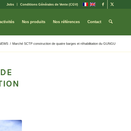
Jobs
Conditions Générales de Vente (CGV)
activités
Nos produits
Nos références
Contact
NEWS
/
Marché SCTP construction de quatre barges et réhabilitation du GUNGU
 DE
TION